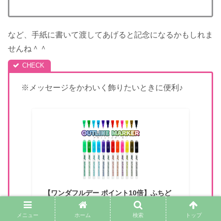
など、手紙に書いて渡してあげると記念になるかもしれま
せんね＾＾
※メッセージをかわいく飾りたいときに便利♪
【ワンダフルデー ポイント10倍】ふちど
り風文字が書ける アウトラインペン 12色
セット magi 内枠 メタリック仕様 メタリ
メニュー
ホーム
検索
トップ