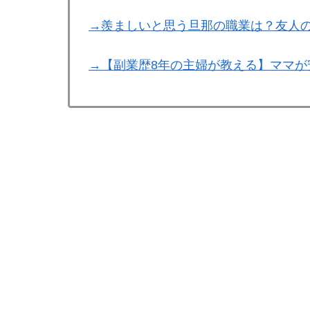
→羨ましいと思う旦那の職業は？友人
→【副業歴8年の主婦が教える】ママが