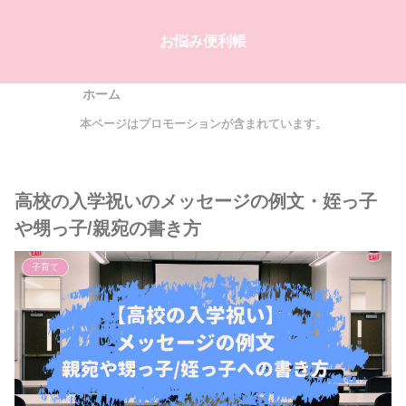
お悩み便利帳
ホーム
本ページはプロモーションが含まれています。
高校の入学祝いのメッセージの例文・姪っ子
や甥っ子/親宛の書き方
子育て