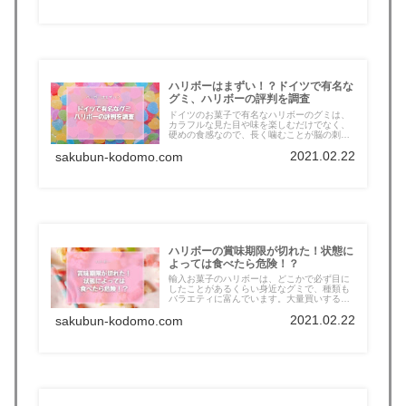
ハリボーはまずい！？ドイツで有名な
グミ、ハリボーの評判を調査
ドイツのお菓子で有名なハリボーのグミは、
カラフルな見た目や味を楽しむだけでなく、
硬めの食感なので、長く噛むことが脳の刺
激...
2021.02.22
sakubun-kodomo.com
ハリボーの賞味期限が切れた！状態に
よっては食べたら危険！？
輸入お菓子のハリボーは、どこかで必ず目に
したことがあるくらい身近なグミで、種類も
バラエティに富んでいます。大量買いする
こ...
2021.02.22
sakubun-kodomo.com