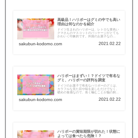
高級品！ハリボーはグミの中でも高い
理由は何なのかを紹介
ドイツ生まれのハリボーは、レトロな黄色い
クマさんのマスコットのパッケージがとても
かわいく印象的です。外国のお菓子なの
で、...
2021.02.22
sakubun-kodomo.com
ハリボーはまずい！？ドイツで有名な
グミ、ハリボーの評判を調査
ドイツのお菓子で有名なハリボーのグミは、
カラフルな見た目や味を楽しむだけでなく、
硬めの食感なので、長く噛むことが脳の刺
激...
2021.02.22
sakubun-kodomo.com
ハリボーの賞味期限が切れた！状態に
よっては食べたら危険！？