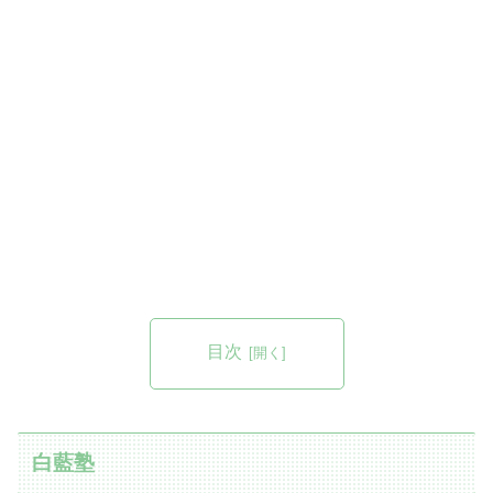
目次
白藍塾