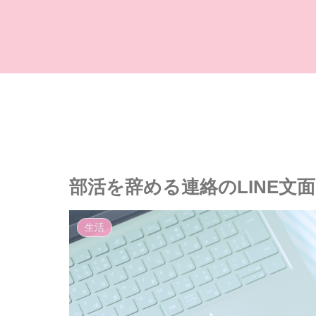
部活を辞める連絡のLINE文
生活