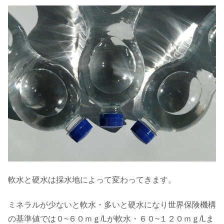
軟水と硬水は採水地によって変わってきます。
ミネラルが少ないと軟水・多いと硬水になり世界保険機構
の基準値では０~６０ｍｇ/Lが軟水・６０~１２０ｍｇ/Lま