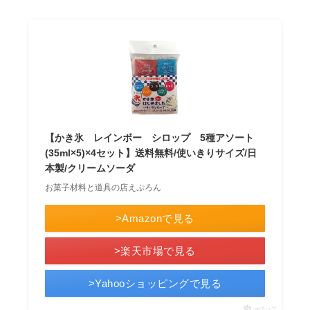
【かき氷 レインボー シロップ 5種アソート
(35ml×5)×4セット】送料無料/使いきりサイズ/日
本製/クリームソーダ
お菓子材料と道具の店えぷろん
>Amazonで見る
>楽天市場で見る
>Yahooショッピングで見る
ポチップ