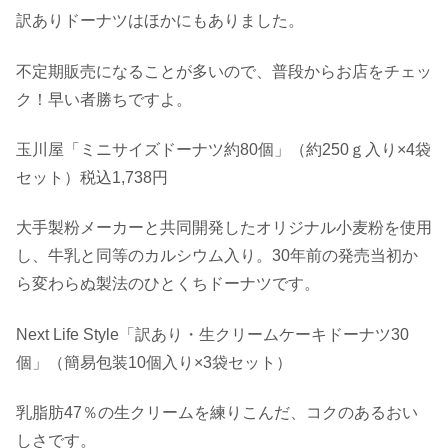
訳ありドーナツはほかにもありました。
不定期販売になることが多いので、普段からお店をチェッ
ク！早い者勝ちですよ。
玉川屋「ミニサイズドーナツ約80個」（約250ｇ入り×4袋
セット）税込1,738円
大手製粉メーカーと共同開発したオリジナル小麦粉を使用
し、牛乳と同等のカルシウム入り。30年前の発売当初か
ら変わらぬ製法のひとくちドーナツです。
Next Life Style「訳あり・生クリームケーキドーナツ30
個」（簡易包装10個入り×3袋セット）
乳脂肪47％の生クリームを練りこんだ、コクのあるおい
しさです。