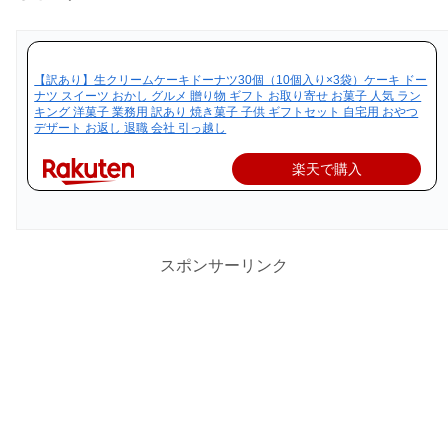
【訳あり】生クリームケーキドーナツ30個（10個入り×3袋）ケーキ ドー
ナツ スイーツ おかし グルメ 贈り物 ギフト お取り寄せ お菓子 人気 ラン
キング 洋菓子 業務用 訳あり 焼き菓子 子供 ギフトセット 自宅用 おやつ
デザート お返し 退職 会社 引っ越し
楽天で購入
スポンサーリンク