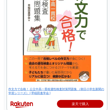
作文力で合格！ 公立中高一貫校適性検査対策問題集 （朝日小学生新聞の
学習シリーズ） [ 早稲田進学会 ]
楽天で購入