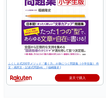
ふくしま式200字メソッド「書く力」が身につく問題集［小学生版］ 作
文・感想文・記述式問題etc． [ 福嶋隆史 ]
楽天で購入